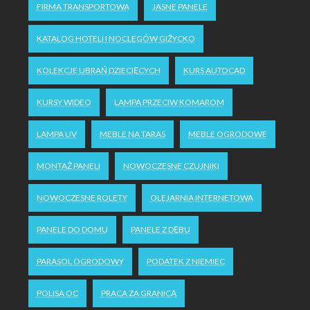
FIRMA TRANSPORTOWA
JASNE PANELE
KATALOG HOTELI I NOCLEGÓW GIŻYCKO
KOLEKCJE UBRAŃ DZIECIĘCYCH
KURS AUTOCAD
KURSY WIDEO
LAMPA PRZECIW KOMAROM
LAMPA UV
MEBLE NA TARAS
MEBLE OGRODOWE
MONTAŻ PANELI
NOWOCZESNE CZUJNIKI
NOWOCZESNE ROLETY
OLEJARNIA INTERNETOWA
PANELE DO DOMU
PANELE Z DĘBU
PARASOL OGRODOWY
PODATEK Z NIEMIEC
POLISA OC
PRACA ZA GRANICĄ