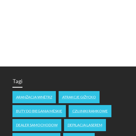
Tagi
ARANŻACJA WNĘTRZ
ATRAKCJE GIŻYCKO
BUTY DO BIEGANIA MĘSKIE
CZUJNIKI RAMKOWE
DEALER SAMOCHODOW
DEPILACJA LASEREM