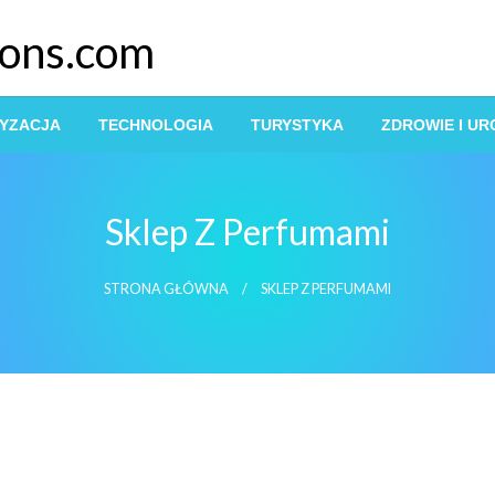
ions.com
YZACJA
TECHNOLOGIA
TURYSTYKA
ZDROWIE I U
Sklep Z Perfumami
STRONA GŁÓWNA
SKLEP Z PERFUMAMI