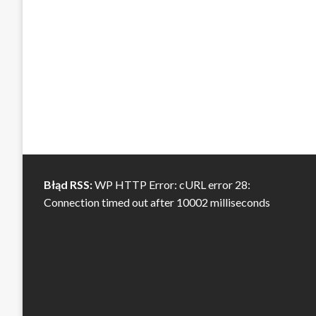
Błąd RSS:
WP HTTP Error: cURL error 28:
Connection timed out after 10002 milliseconds