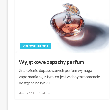
ZDROWIE I URODA
Wyjątkowe zapachy perfum
Znalezienie dopasowanych perfum wymaga
zapoznania się z tym, co jest w danym momencie
dostępne na rynku.
Opublikowane
4 maja, 2021
admin
w