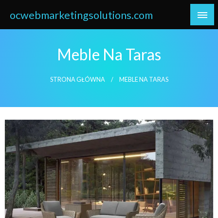
Skip
ocwebmarketingsolutions.com
to
content
Meble Na Taras
STRONA GŁÓWNA
MEBLE NA TARAS