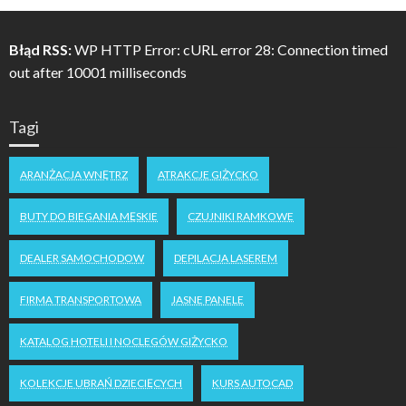
Błąd RSS:
WP HTTP Error: cURL error 28: Connection timed
out after 10001 milliseconds
Tagi
ARANŻACJA WNĘTRZ
ATRAKCJE GIŻYCKO
BUTY DO BIEGANIA MĘSKIE
CZUJNIKI RAMKOWE
DEALER SAMOCHODOW
DEPILACJA LASEREM
FIRMA TRANSPORTOWA
JASNE PANELE
KATALOG HOTELI I NOCLEGÓW GIŻYCKO
KOLEKCJE UBRAŃ DZIECIĘCYCH
KURS AUTOCAD