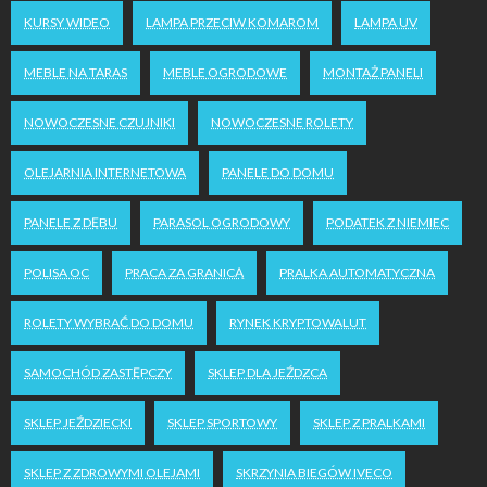
KURSY WIDEO
LAMPA PRZECIW KOMAROM
LAMPA UV
MEBLE NA TARAS
MEBLE OGRODOWE
MONTAŻ PANELI
NOWOCZESNE CZUJNIKI
NOWOCZESNE ROLETY
OLEJARNIA INTERNETOWA
PANELE DO DOMU
PANELE Z DĘBU
PARASOL OGRODOWY
PODATEK Z NIEMIEC
POLISA OC
PRACA ZA GRANICĄ
PRALKA AUTOMATYCZNA
ROLETY WYBRAĆ DO DOMU
RYNEK KRYPTOWALUT
SAMOCHÓD ZASTĘPCZY
SKLEP DLA JEŹDZCA
SKLEP JEŹDZIECKI
SKLEP SPORTOWY
SKLEP Z PRALKAMI
SKLEP Z ZDROWYMI OLEJAMI
SKRZYNIA BIEGÓW IVECO