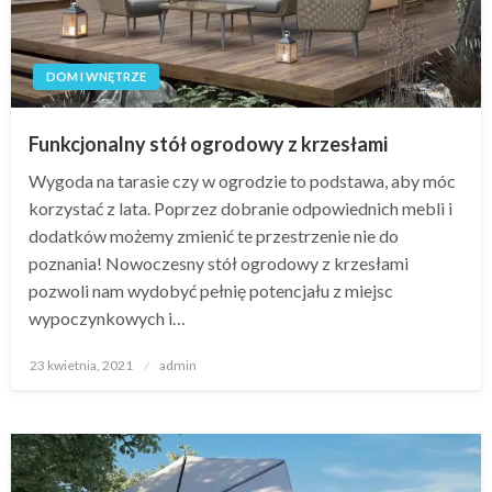
DOM I WNĘTRZE
Funkcjonalny stół ogrodowy z krzesłami
Wygoda na tarasie czy w ogrodzie to podstawa, aby móc
korzystać z lata. Poprzez dobranie odpowiednich mebli i
dodatków możemy zmienić te przestrzenie nie do
poznania! Nowoczesny stół ogrodowy z krzesłami
pozwoli nam wydobyć pełnię potencjału z miejsc
wypoczynkowych i…
Opublikowane
23 kwietnia, 2021
admin
w