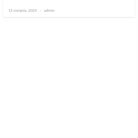
Opublikowane
13 sierpnia, 2020
admin
w