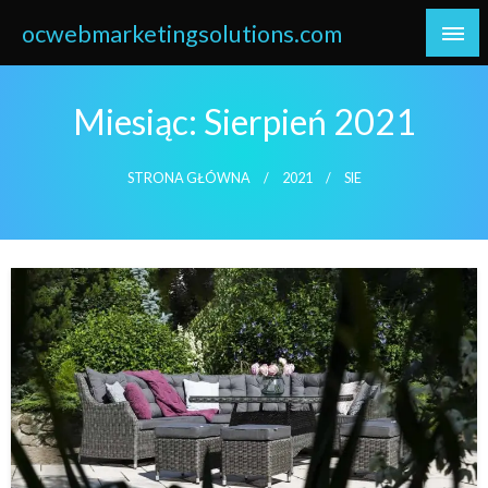
Skip
ocwebmarketingsolutions.com
to
content
Miesiąc:
Sierpień 2021
STRONA GŁÓWNA
2021
SIE