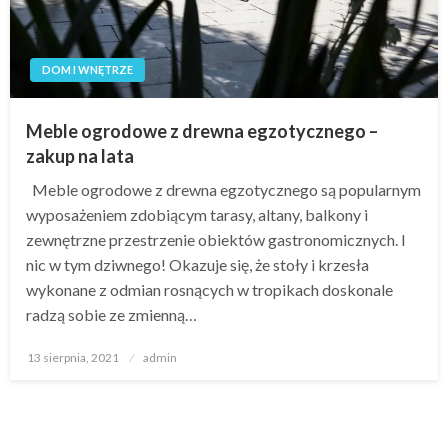
DOM I WNĘTRZE
Meble ogrodowe z drewna egzotycznego –
zakup na lata
Meble ogrodowe z drewna egzotycznego są popularnym
wyposażeniem zdobiącym tarasy, altany, balkony i
zewnętrzne przestrzenie obiektów gastronomicznych. I
nic w tym dziwnego! Okazuje się, że stoły i krzesła
wykonane z odmian rosnących w tropikach doskonale
radzą sobie ze zmienną…
Opublikowane
13 sierpnia, 2021
admin
w