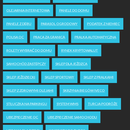
OLEJARNIA INTERNETOWA
PANELE DO DOMU
PANELE Z DĘBU
PARASOL OGRODOWY
PODATEK Z NIEMIEC
POLISA OC
PRACA ZA GRANICĄ
PRALKA AUTOMATYCZNA
ROLETY WYBRAĆ DO DOMU
RYNEK KRYPTOWALUT
SAMOCHÓD ZASTĘPCZY
SKLEP DLA JEŹDZCA
SKLEP JEŹDZIECKI
SKLEP SPORTOWY
SKLEP Z PRALKAMI
SKLEP Z ZDROWYMI OLEJAMI
SKRZYNIA BIEGÓW IVECO
STŁUCZKA NA PARKINGU
SYSTEM WMS
TURCJA PODRÓŻE
UBEZPIECZENIE OC
UBEZPIECZENIE SAMOCHODU