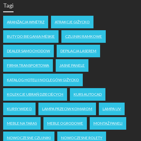
Tagi
ARANŻACJA WNĘTRZ
ATRAKCJE GIŻYCKO
BUTY DO BIEGANIA MĘSKIE
CZUJNIKI RAMKOWE
DEALER SAMOCHODOW
DEPILACJA LASEREM
FIRMA TRANSPORTOWA
JASNE PANELE
KATALOG HOTELI I NOCLEGÓW GIŻYCKO
KOLEKCJE UBRAŃ DZIECIĘCYCH
KURS AUTOCAD
KURSY WIDEO
LAMPA PRZECIW KOMAROM
LAMPA UV
MEBLE NA TARAS
MEBLE OGRODOWE
MONTAŻ PANELI
NOWOCZESNE CZUJNIKI
NOWOCZESNE ROLETY