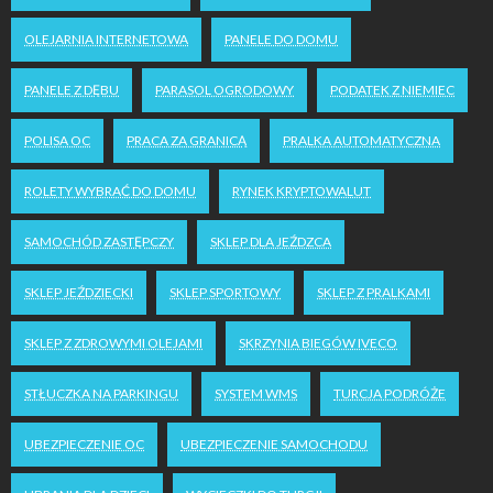
OLEJARNIA INTERNETOWA
PANELE DO DOMU
PANELE Z DĘBU
PARASOL OGRODOWY
PODATEK Z NIEMIEC
POLISA OC
PRACA ZA GRANICĄ
PRALKA AUTOMATYCZNA
ROLETY WYBRAĆ DO DOMU
RYNEK KRYPTOWALUT
SAMOCHÓD ZASTĘPCZY
SKLEP DLA JEŹDZCA
SKLEP JEŹDZIECKI
SKLEP SPORTOWY
SKLEP Z PRALKAMI
SKLEP Z ZDROWYMI OLEJAMI
SKRZYNIA BIEGÓW IVECO
STŁUCZKA NA PARKINGU
SYSTEM WMS
TURCJA PODRÓŻE
UBEZPIECZENIE OC
UBEZPIECZENIE SAMOCHODU