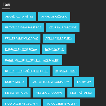
Tagi
ARANŻACJA WNĘTRZ
ATRAKCJE GIŻYCKO
BUTY DO BIEGANIA MĘSKIE
CZUJNIKI RAMKOWE
DEALER SAMOCHODOW
DEPILACJA LASEREM
FIRMA TRANSPORTOWA
JASNE PANELE
KATALOG HOTELI I NOCLEGÓW GIŻYCKO
KOLEKCJE UBRAŃ DZIECIĘCYCH
KURS AUTOCAD
KURSY WIDEO
LAMPA PRZECIW KOMAROM
LAMPA UV
MEBLE NA TARAS
MEBLE OGRODOWE
MONTAŻ PANELI
NOWOCZESNE CZUJNIKI
NOWOCZESNE ROLETY