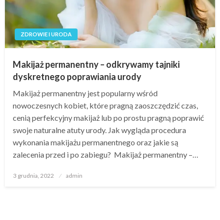
ZDROWIE I URODA
Makijaż permanentny – odkrywamy tajniki
dyskretnego poprawiania urody
Makijaż permanentny jest popularny wśród
nowoczesnych kobiet, które pragną zaoszczędzić czas,
cenią perfekcyjny makijaż lub po prostu pragną poprawić
swoje naturalne atuty urody. Jak wygląda procedura
wykonania makijażu permanentnego oraz jakie są
zalecenia przed i po zabiegu? Makijaż permanentny –…
Opublikowane
3 grudnia, 2022
admin
w