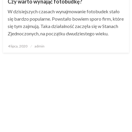
Czy warto wynająć fotobudkę?
W dzisiejszych czasach wynajmowanie fotobudek stało
się bardzo popularne. Powstało bowiem sporo firm, które
się tym zajmują. Taka działalność zaczęła się w Stanach
Zjednoczonych, na początku dwudziestego wieku.
Opublikowane
4 lipca, 2020
admin
w