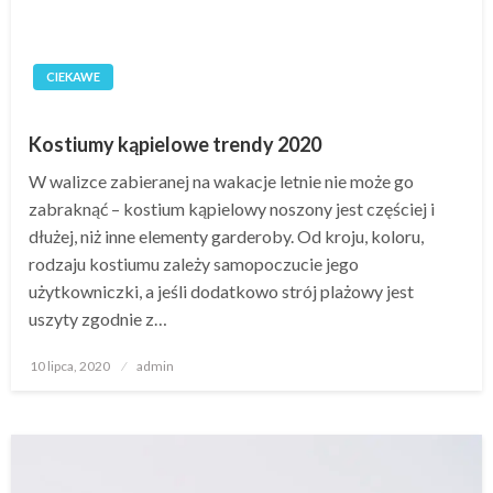
CIEKAWE
Kostiumy kąpielowe trendy 2020
W walizce zabieranej na wakacje letnie nie może go
zabraknąć – kostium kąpielowy noszony jest częściej i
dłużej, niż inne elementy garderoby. Od kroju, koloru,
rodzaju kostiumu zależy samopoczucie jego
użytkowniczki, a jeśli dodatkowo strój plażowy jest
uszyty zgodnie z…
Opublikowane
10 lipca, 2020
admin
w