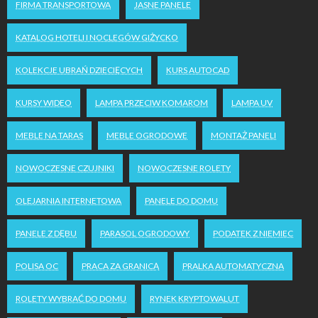
FIRMA TRANSPORTOWA
JASNE PANELE
KATALOG HOTELI I NOCLEGÓW GIŻYCKO
KOLEKCJE UBRAŃ DZIECIĘCYCH
KURS AUTOCAD
KURSY WIDEO
LAMPA PRZECIW KOMAROM
LAMPA UV
MEBLE NA TARAS
MEBLE OGRODOWE
MONTAŻ PANELI
NOWOCZESNE CZUJNIKI
NOWOCZESNE ROLETY
OLEJARNIA INTERNETOWA
PANELE DO DOMU
PANELE Z DĘBU
PARASOL OGRODOWY
PODATEK Z NIEMIEC
POLISA OC
PRACA ZA GRANICĄ
PRALKA AUTOMATYCZNA
ROLETY WYBRAĆ DO DOMU
RYNEK KRYPTOWALUT