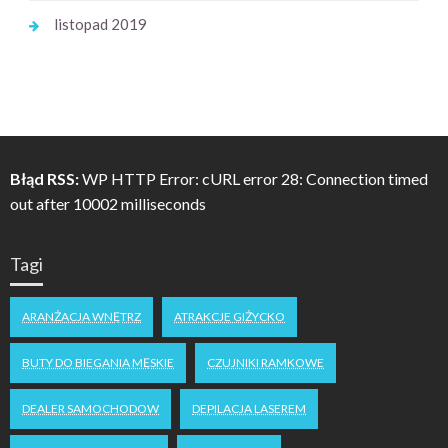
listopad 2019
Błąd RSS:
WP HTTP Error: cURL error 28: Connection timed
out after 10002 milliseconds
Tagi
ARANŻACJA WNĘTRZ
ATRAKCJE GIŻYCKO
BUTY DO BIEGANIA MĘSKIE
CZUJNIKI RAMKOWE
DEALER SAMOCHODOW
DEPILACJA LASEREM