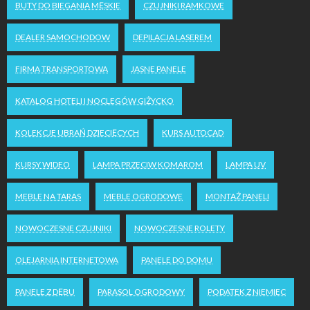
BUTY DO BIEGANIA MĘSKIE
CZUJNIKI RAMKOWE
DEALER SAMOCHODOW
DEPILACJA LASEREM
FIRMA TRANSPORTOWA
JASNE PANELE
KATALOG HOTELI I NOCLEGÓW GIŻYCKO
KOLEKCJE UBRAŃ DZIECIĘCYCH
KURS AUTOCAD
KURSY WIDEO
LAMPA PRZECIW KOMAROM
LAMPA UV
MEBLE NA TARAS
MEBLE OGRODOWE
MONTAŻ PANELI
NOWOCZESNE CZUJNIKI
NOWOCZESNE ROLETY
OLEJARNIA INTERNETOWA
PANELE DO DOMU
PANELE Z DĘBU
PARASOL OGRODOWY
PODATEK Z NIEMIEC