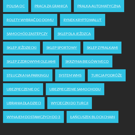
POLISA OC
PRACA ZA GRANICĄ
PRALKA AUTOMATYCZNA
ROLETY WYBRAĆ DO DOMU
RYNEK KRYPTOWALUT
SAMOCHÓD ZASTĘPCZY
SKLEP DLA JEŹDZCA
SKLEP JEŹDZIECKI
SKLEP SPORTOWY
SKLEP Z PRALKAMI
SKLEP Z ZDROWYMI OLEJAMI
SKRZYNIA BIEGÓW IVECO
STŁUCZKA NA PARKINGU
SYSTEM WMS
TURCJA PODRÓŻE
UBEZPIECZENIE OC
UBEZPIECZENIE SAMOCHODU
UBRANIA DLA DZIECI
WYCIECZKI DO TURCJI
WYNAJEM DOSTAWCZYCH DO 3
ŁAŃCUSZEK BLOCKCHAIN