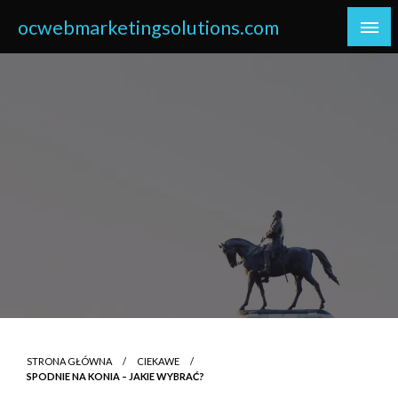
Skip
ocwebmarketingsolutions.com
to
content
STRONA GŁÓWNA
CIEKAWE
SPODNIE NA KONIA – JAKIE WYBRAĆ?