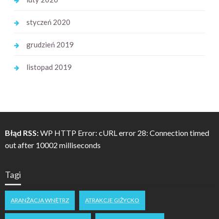
styczeń 2020
grudzień 2019
listopad 2019
Błąd RSS:
WP HTTP Error: cURL error 28: Connection timed
out after 10002 milliseconds
Tagi
ARANŻACJA WNĘTRZ
ATRAKCJE GIŻYCKO