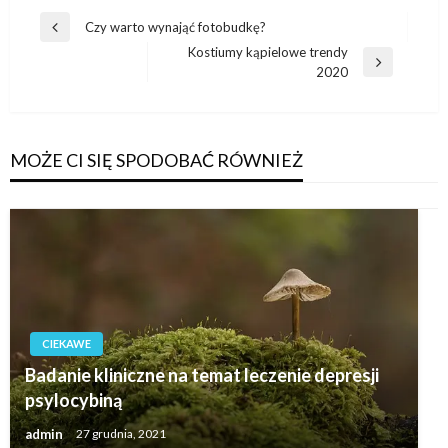
Nawigacja
Czy warto wynająć fotobudkę?
Poprzedni
wpisu
Kostiumy kąpielowe trendy
wpis
Następny
2020
wpis
MOŻE CI SIĘ SPODOBAĆ RÓWNIEŻ
CIEKAWE
Badanie kliniczne na temat leczenie depresji
psylocybiną
admin
27 grudnia, 2021