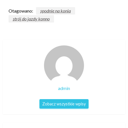
Otagowano:
spodnie na konia
strój do jazdy konno
admin
Zobacz wszystkie wpisy