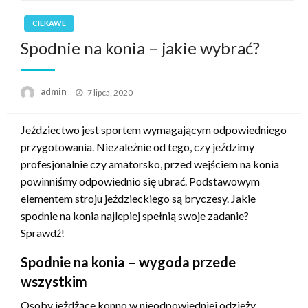
CIEKAWE
Spodnie na konia – jakie wybrać?
Opublikowane
admin
7 lipca, 2020
w
Jeździectwo jest sportem wymagającym odpowiedniego
przygotowania. Niezależnie od tego, czy jeździmy
profesjonalnie czy amatorsko, przed wejściem na konia
powinniśmy odpowiednio się ubrać. Podstawowym
elementem stroju jeździeckiego są bryczesy. Jakie
spodnie na konia najlepiej spełnią swoje zadanie?
Sprawdź!
Spodnie na konia – wygoda przede
wszystkim
Osoby jeżdżące konno w nieodpowiedniej odzieży