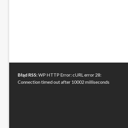
Błąd RSS:
WP HTTP Error: cURL error 28:
Connection timed out after 10002 milliseconds