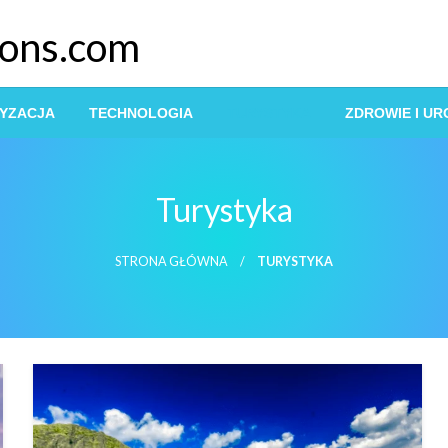
ions.com
YZACJA
TECHNOLOGIA
TURYSTYKA
ZDROWIE I U
Turystyka
STRONA GŁÓWNA
TURYSTYKA