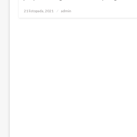
Opublikowane
21 listopada, 2021
admin
w