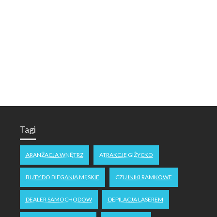
Tagi
ARANŻACJA WNĘTRZ
ATRAKCJE GIŻYCKO
BUTY DO BIEGANIA MĘSKIE
CZUJNIKI RAMKOWE
DEALER SAMOCHODOW
DEPILACJA LASEREM