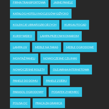
FIRMA TRANSPORTOWA
JASNE PANELE
KATALOG HOTELI I NOCLEGÓW GIŻYCKO
KOLEKCJE UBRAŃ DZIECIĘCYCH
KURS AUTOCAD
KURSY WIDEO
LAMPA PRZECIW KOMAROM
LAMPA UV
MEBLE NA TARAS
MEBLE OGRODOWE
MONTAŻ PANELI
NOWOCZESNE CZUJNIKI
NOWOCZESNE ROLETY
OLEJARNIA INTERNETOWA
PANELE DO DOMU
PANELE Z DĘBU
PARASOL OGRODOWY
PODATEK Z NIEMIEC
POLISA OC
PRACA ZA GRANICĄ