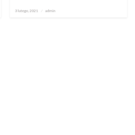
Opublikowane
3 lutego, 2021
admin
w