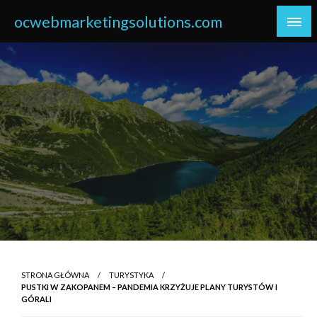
Skip
ocwebmarketingsolutions.com
to
content
STRONA GŁÓWNA
TURYSTYKA
PUSTKI W ZAKOPANEM – PANDEMIA KRZYŻUJE PLANY TURYSTÓW I
GÓRALI