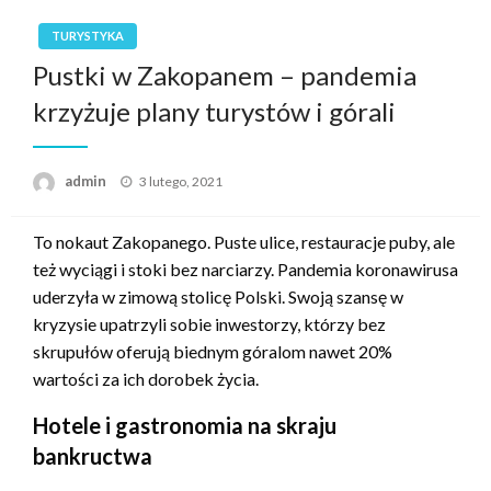
TURYSTYKA
Pustki w Zakopanem – pandemia
krzyżuje plany turystów i górali
Opublikowane
admin
3 lutego, 2021
w
To nokaut Zakopanego. Puste ulice, restauracje puby, ale
też wyciągi i stoki bez narciarzy. Pandemia koronawirusa
uderzyła w zimową stolicę Polski. Swoją szansę w
kryzysie upatrzyli sobie inwestorzy, którzy bez
skrupułów oferują biednym góralom nawet 20%
wartości za ich dorobek życia.
Hotele i gastronomia na skraju
bankructwa