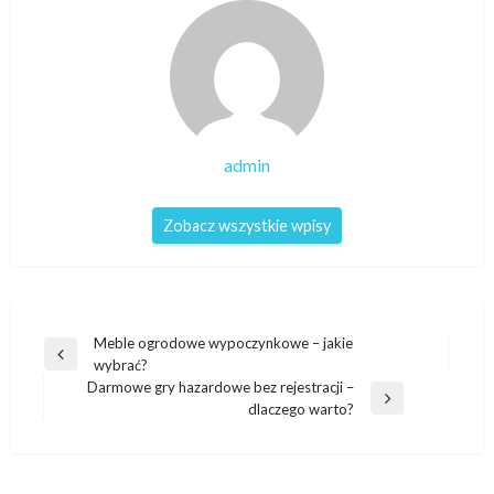
admin
Zobacz wszystkie wpisy
Nawigacja
Meble ogrodowe wypoczynkowe – jakie
Poprzedni
wybrać?
wpisu
wpis
Darmowe gry hazardowe bez rejestracji –
Następny
dlaczego warto?
wpis