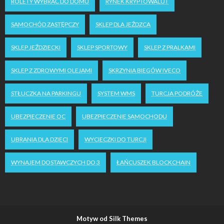
ROLETY WYBRAĆ DO DOMU
RYNEK KRYPTOWALUT
SAMOCHÓD ZASTĘPCZY
SKLEP DLA JEŹDZCA
SKLEP JEŹDZIECKI
SKLEP SPORTOWY
SKLEP Z PRALKAMI
SKLEP Z ZDROWYMI OLEJAMI
SKRZYNIA BIEGÓW IVECO
STŁUCZKA NA PARKINGU
SYSTEM WMS
TURCJA PODRÓŻE
UBEZPIECZENIE OC
UBEZPIECZENIE SAMOCHODU
UBRANIA DLA DZIECI
WYCIECZKI DO TURCJI
WYNAJEM DOSTAWCZYCH DO 3
ŁAŃCUSZEK BLOCKCHAIN
Motyw od Silk Themes