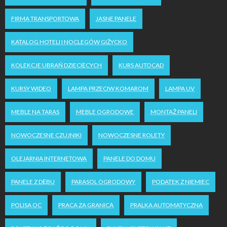
FIRMA TRANSPORTOWA
JASNE PANELE
KATALOG HOTELI I NOCLEGÓW GIŻYCKO
KOLEKCJE UBRAŃ DZIECIĘCYCH
KURS AUTOCAD
KURSY WIDEO
LAMPA PRZECIW KOMAROM
LAMPA UV
MEBLE NA TARAS
MEBLE OGRODOWE
MONTAŻ PANELI
NOWOCZESNE CZUJNIKI
NOWOCZESNE ROLETY
OLEJARNIA INTERNETOWA
PANELE DO DOMU
PANELE Z DĘBU
PARASOL OGRODOWY
PODATEK Z NIEMIEC
POLISA OC
PRACA ZA GRANICĄ
PRALKA AUTOMATYCZNA