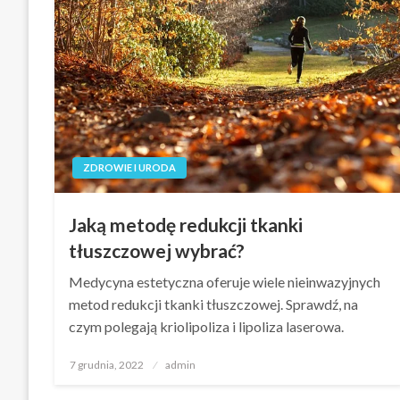
ZDROWIE I URODA
Jaką metodę redukcji tkanki
tłuszczowej wybrać?
Medycyna estetyczna oferuje wiele nieinwazyjnych
metod redukcji tkanki tłuszczowej. Sprawdź, na
czym polegają kriolipoliza i lipoliza laserowa.
Opublikowane
7 grudnia, 2022
admin
w