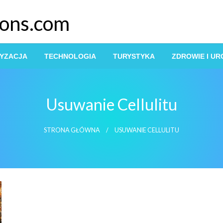
ions.com
YZACJA
TECHNOLOGIA
TURYSTYKA
ZDROWIE I U
Usuwanie Cellulitu
STRONA GŁÓWNA
USUWANIE CELLULITU