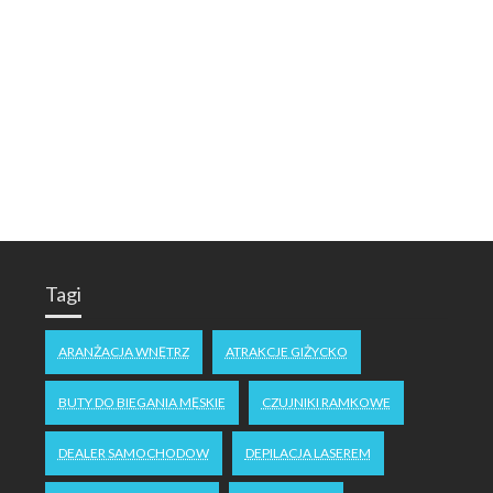
Tagi
ARANŻACJA WNĘTRZ
ATRAKCJE GIŻYCKO
BUTY DO BIEGANIA MĘSKIE
CZUJNIKI RAMKOWE
DEALER SAMOCHODOW
DEPILACJA LASEREM