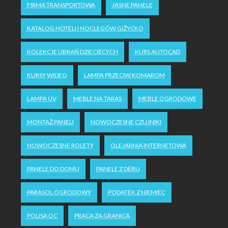
FIRMA TRANSPORTOWA
JASNE PANELE
KATALOG HOTELI I NOCLEGÓW GIŻYCKO
KOLEKCJE UBRAŃ DZIECIĘCYCH
KURS AUTOCAD
KURSY WIDEO
LAMPA PRZECIW KOMAROM
LAMPA UV
MEBLE NA TARAS
MEBLE OGRODOWE
MONTAŻ PANELI
NOWOCZESNE CZUJNIKI
NOWOCZESNE ROLETY
OLEJARNIA INTERNETOWA
PANELE DO DOMU
PANELE Z DĘBU
PARASOL OGRODOWY
PODATEK Z NIEMIEC
POLISA OC
PRACA ZA GRANICĄ