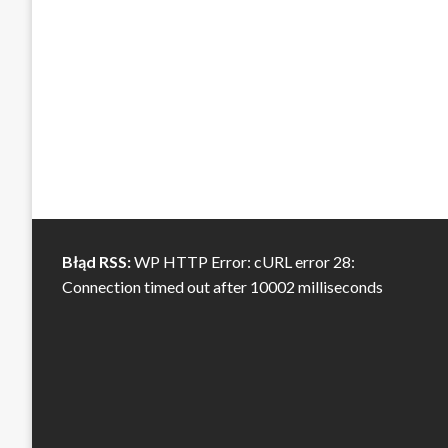
Błąd RSS:
WP HTTP Error: cURL error 28:
Connection timed out after 10002 milliseconds