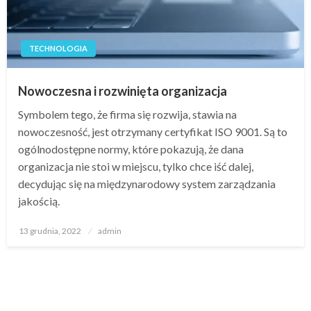
TECHNOLOGIA
Nowoczesna i rozwinięta organizacja
Symbolem tego, że firma się rozwija, stawia na
nowoczesność, jest otrzymany certyfikat ISO 9001. Są to
ogólnodostępne normy, które pokazują, że dana
organizacja nie stoi w miejscu, tylko chce iść dalej,
decydując się na międzynarodowy system zarządzania
jakością.
Opublikowane
13 grudnia, 2022
admin
w