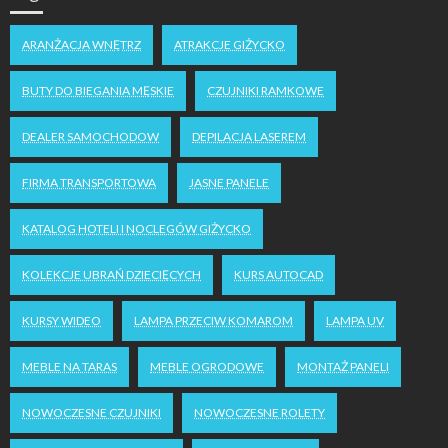
ARANŻACJA WNĘTRZ
ATRAKCJE GIŻYCKO
BUTY DO BIEGANIA MĘSKIE
CZUJNIKI RAMKOWE
DEALER SAMOCHODOW
DEPILACJA LASEREM
FIRMA TRANSPORTOWA
JASNE PANELE
KATALOG HOTELI I NOCLEGÓW GIŻYCKO
KOLEKCJE UBRAŃ DZIECIĘCYCH
KURS AUTOCAD
KURSY WIDEO
LAMPA PRZECIW KOMAROM
LAMPA UV
MEBLE NA TARAS
MEBLE OGRODOWE
MONTAŻ PANELI
NOWOCZESNE CZUJNIKI
NOWOCZESNE ROLETY