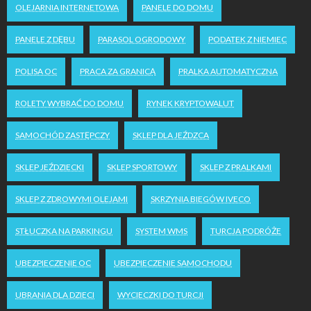
OLEJARNIA INTERNETOWA
PANELE DO DOMU
PANELE Z DĘBU
PARASOL OGRODOWY
PODATEK Z NIEMIEC
POLISA OC
PRACA ZA GRANICĄ
PRALKA AUTOMATYCZNA
ROLETY WYBRAĆ DO DOMU
RYNEK KRYPTOWALUT
SAMOCHÓD ZASTĘPCZY
SKLEP DLA JEŹDZCA
SKLEP JEŹDZIECKI
SKLEP SPORTOWY
SKLEP Z PRALKAMI
SKLEP Z ZDROWYMI OLEJAMI
SKRZYNIA BIEGÓW IVECO
STŁUCZKA NA PARKINGU
SYSTEM WMS
TURCJA PODRÓŻE
UBEZPIECZENIE OC
UBEZPIECZENIE SAMOCHODU
UBRANIA DLA DZIECI
WYCIECZKI DO TURCJI