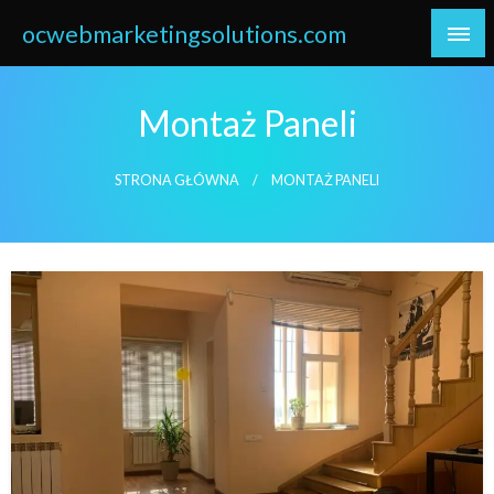
Skip
ocwebmarketingsolutions.com
to
content
Montaż Paneli
STRONA GŁÓWNA
MONTAŻ PANELI