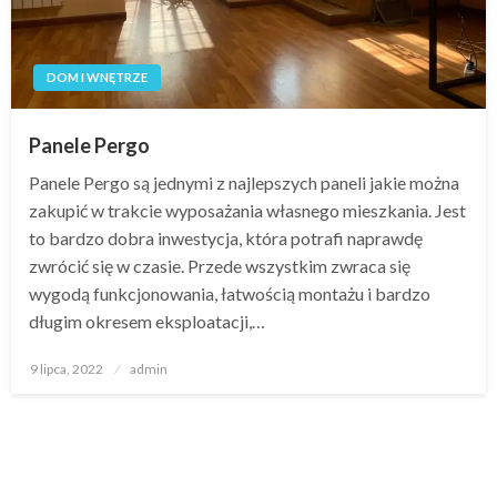
DOM I WNĘTRZE
Panele Pergo
Panele Pergo są jednymi z najlepszych paneli jakie można
zakupić w trakcie wyposażania własnego mieszkania. Jest
to bardzo dobra inwestycja, która potrafi naprawdę
zwrócić się w czasie. Przede wszystkim zwraca się
wygodą funkcjonowania, łatwością montażu i bardzo
długim okresem eksploatacji,…
Opublikowane
9 lipca, 2022
admin
w