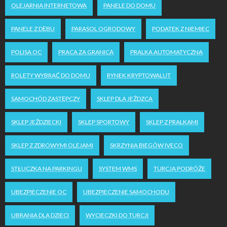
OLEJARNIA INTERNETOWA
PANELE DO DOMU
PANELE Z DĘBU
PARASOL OGRODOWY
PODATEK Z NIEMIEC
POLISA OC
PRACA ZA GRANICĄ
PRALKA AUTOMATYCZNA
ROLETY WYBRAĆ DO DOMU
RYNEK KRYPTOWALUT
SAMOCHÓD ZASTĘPCZY
SKLEP DLA JEŹDZCA
SKLEP JEŹDZIECKI
SKLEP SPORTOWY
SKLEP Z PRALKAMI
SKLEP Z ZDROWYMI OLEJAMI
SKRZYNIA BIEGÓW IVECO
STŁUCZKA NA PARKINGU
SYSTEM WMS
TURCJA PODRÓŻE
UBEZPIECZENIE OC
UBEZPIECZENIE SAMOCHODU
UBRANIA DLA DZIECI
WYCIECZKI DO TURCJI