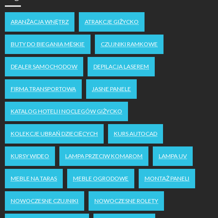
ARANŻACJA WNĘTRZ
ATRAKCJE GIŻYCKO
BUTY DO BIEGANIA MĘSKIE
CZUJNIKI RAMKOWE
DEALER SAMOCHODOW
DEPILACJA LASEREM
FIRMA TRANSPORTOWA
JASNE PANELE
KATALOG HOTELI I NOCLEGÓW GIŻYCKO
KOLEKCJE UBRAŃ DZIECIĘCYCH
KURS AUTOCAD
KURSY WIDEO
LAMPA PRZECIW KOMAROM
LAMPA UV
MEBLE NA TARAS
MEBLE OGRODOWE
MONTAŻ PANELI
NOWOCZESNE CZUJNIKI
NOWOCZESNE ROLETY