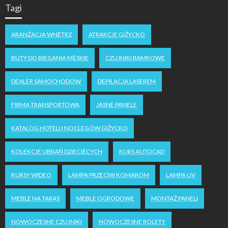
Tagi
ARANŻACJA WNĘTRZ
ATRAKCJE GIŻYCKO
BUTY DO BIEGANIA MĘSKIE
CZUJNIKI RAMKOWE
DEALER SAMOCHODOW
DEPILACJA LASEREM
FIRMA TRANSPORTOWA
JASNE PANELE
KATALOG HOTELI I NOCLEGÓW GIŻYCKO
KOLEKCJE UBRAŃ DZIECIĘCYCH
KURS AUTOCAD
KURSY WIDEO
LAMPA PRZECIW KOMAROM
LAMPA UV
MEBLE NA TARAS
MEBLE OGRODOWE
MONTAŻ PANELI
NOWOCZESNE CZUJNIKI
NOWOCZESNE ROLETY