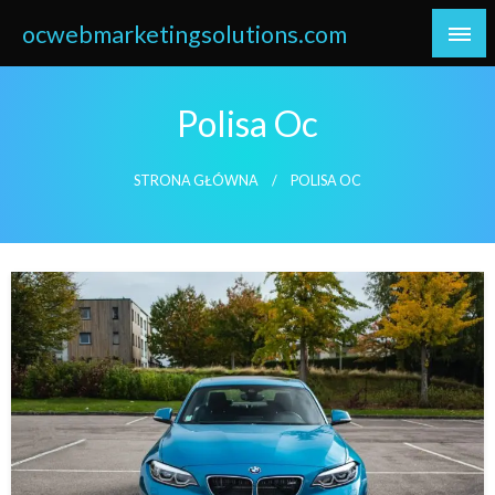
Skip
ocwebmarketingsolutions.com
to
content
Polisa Oc
STRONA GŁÓWNA
POLISA OC