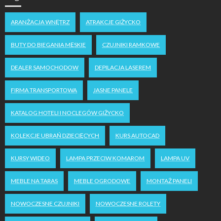
ARANŻACJA WNĘTRZ
ATRAKCJE GIŻYCKO
BUTY DO BIEGANIA MĘSKIE
CZUJNIKI RAMKOWE
DEALER SAMOCHODOW
DEPILACJA LASEREM
FIRMA TRANSPORTOWA
JASNE PANELE
KATALOG HOTELI I NOCLEGÓW GIŻYCKO
KOLEKCJE UBRAŃ DZIECIĘCYCH
KURS AUTOCAD
KURSY WIDEO
LAMPA PRZECIW KOMAROM
LAMPA UV
MEBLE NA TARAS
MEBLE OGRODOWE
MONTAŻ PANELI
NOWOCZESNE CZUJNIKI
NOWOCZESNE ROLETY