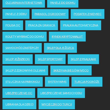
OLEJARNIA INTERNETOWA
PANELE DO DOMU
PANELE Z DĘBU
PARASOL OGRODOWY
PODATEK Z NIEMIEC
POLISA OC
PRACA ZA GRANICĄ
PRALKA AUTOMATYCZNA
ROLETY WYBRAĆ DO DOMU
RYNEK KRYPTOWALUT
SAMOCHÓD ZASTĘPCZY
SKLEP DLA JEŹDZCA
SKLEP JEŹDZIECKI
SKLEP SPORTOWY
SKLEP Z PRALKAMI
SKLEP Z ZDROWYMI OLEJAMI
SKRZYNIA BIEGÓW IVECO
STŁUCZKA NA PARKINGU
SYSTEM WMS
TURCJA PODRÓŻE
UBEZPIECZENIE OC
UBEZPIECZENIE SAMOCHODU
UBRANIA DLA DZIECI
WYCIECZKI DO TURCJI