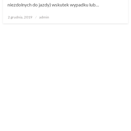
niezdolnych do jazdy) wskutek wypadku lub…
Opublikowane
2 grudnia, 2019
admin
w