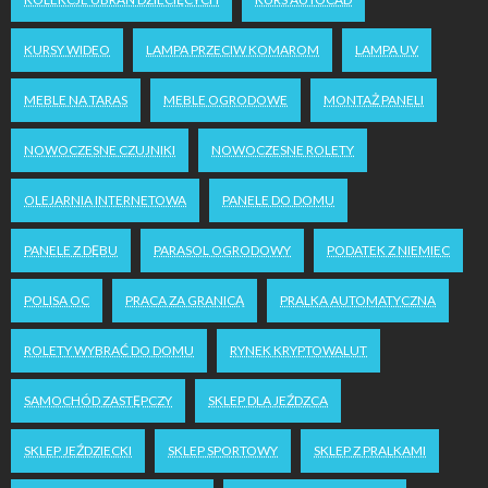
KURSY WIDEO
LAMPA PRZECIW KOMAROM
LAMPA UV
MEBLE NA TARAS
MEBLE OGRODOWE
MONTAŻ PANELI
NOWOCZESNE CZUJNIKI
NOWOCZESNE ROLETY
OLEJARNIA INTERNETOWA
PANELE DO DOMU
PANELE Z DĘBU
PARASOL OGRODOWY
PODATEK Z NIEMIEC
POLISA OC
PRACA ZA GRANICĄ
PRALKA AUTOMATYCZNA
ROLETY WYBRAĆ DO DOMU
RYNEK KRYPTOWALUT
SAMOCHÓD ZASTĘPCZY
SKLEP DLA JEŹDZCA
SKLEP JEŹDZIECKI
SKLEP SPORTOWY
SKLEP Z PRALKAMI