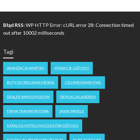
Błąd RSS:
WP HTTP Error: cURL error 28: Connection timed
out after 10002 milliseconds
Tagi
ARANŻACJA WNĘTRZ
ATRAKCJE GIŻYCKO
BUTY DO BIEGANIA MĘSKIE
CZUJNIKI RAMKOWE
DEALER SAMOCHODOW
DEPILACJA LASEREM
FIRMA TRANSPORTOWA
JASNE PANELE
KATALOG HOTELI I NOCLEGÓW GIŻYCKO
KOLEKCJE UBRAŃ DZIECIĘCYCH
KURS AUTOCAD