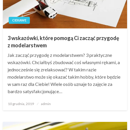
CIEKAWE
3 wskazówki, które pomogą Ci zacząć przygodę
z modelarstwem
Jak zacząć przygodę z modelarstwem? 3 praktyczne
wskazówki. Chciałbyś zbudować coś własnymi rękami, a
jednocześnie się zrelaksować? W takim razie
modelarstwo może się okazać takim hobby, które będzie
w sam raz dla Ciebie! Wiele osób uznaje to zajęcie za
bardzo satysfakcjonujące…
Opublikowane
10 grudnia, 2019
admin
w