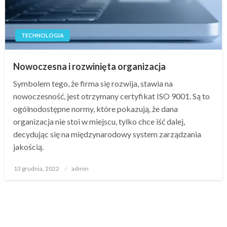
TECHNOLOGIA
Nowoczesna i rozwinięta organizacja
Symbolem tego, że firma się rozwija, stawia na
nowoczesność, jest otrzymany certyfikat ISO 9001. Są to
ogólnodostępne normy, które pokazują, że dana
organizacja nie stoi w miejscu, tylko chce iść dalej,
decydując się na międzynarodowy system zarządzania
jakością.
Opublikowane
13 grudnia, 2022
admin
w