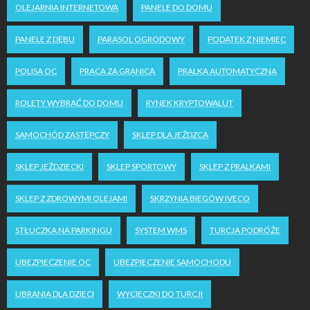
OLEJARNIA INTERNETOWA
PANELE DO DOMU
PANELE Z DĘBU
PARASOL OGRODOWY
PODATEK Z NIEMIEC
POLISA OC
PRACA ZA GRANICĄ
PRALKA AUTOMATYCZNA
ROLETY WYBRAĆ DO DOMU
RYNEK KRYPTOWALUT
SAMOCHÓD ZASTĘPCZY
SKLEP DLA JEŹDZCA
SKLEP JEŹDZIECKI
SKLEP SPORTOWY
SKLEP Z PRALKAMI
SKLEP Z ZDROWYMI OLEJAMI
SKRZYNIA BIEGÓW IVECO
STŁUCZKA NA PARKINGU
SYSTEM WMS
TURCJA PODRÓŻE
UBEZPIECZENIE OC
UBEZPIECZENIE SAMOCHODU
UBRANIA DLA DZIECI
WYCIECZKI DO TURCJI