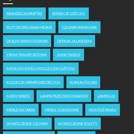
ARANŻACJA WNĘTRZ
ATRAKCJE GIŻYCKO
BUTY DO BIEGANIA MĘSKIE
CZUJNIKI RAMKOWE
DEALER SAMOCHODOW
DEPILACJA LASEREM
FIRMA TRANSPORTOWA
JASNE PANELE
KATALOG HOTELI I NOCLEGÓW GIŻYCKO
KOLEKCJE UBRAŃ DZIECIĘCYCH
KURS AUTOCAD
KURSY WIDEO
LAMPA PRZECIW KOMAROM
LAMPA UV
MEBLE NA TARAS
MEBLE OGRODOWE
MONTAŻ PANELI
NOWOCZESNE CZUJNIKI
NOWOCZESNE ROLETY