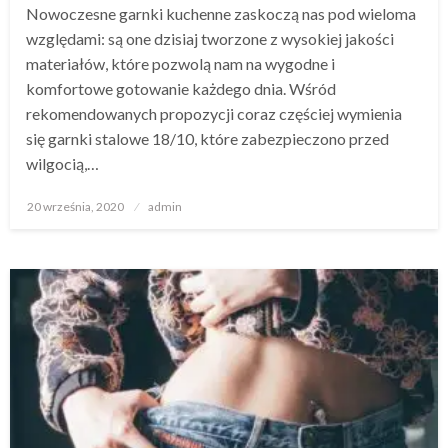
Nowoczesne garnki kuchenne zaskoczą nas pod wieloma
względami: są one dzisiaj tworzone z wysokiej jakości
materiałów, które pozwolą nam na wygodne i
komfortowe gotowanie każdego dnia. Wśród
rekomendowanych propozycji coraz częściej wymienia
się garnki stalowe 18/10, które zabezpieczono przed
wilgocią,…
Opublikowane
20 września, 2020
admin
w