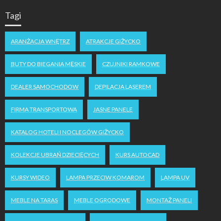
Tagi
ARANŻACJA WNĘTRZ
ATRAKCJE GIŻYCKO
BUTY DO BIEGANIA MĘSKIE
CZUJNIKI RAMKOWE
DEALER SAMOCHODOW
DEPILACJA LASEREM
FIRMA TRANSPORTOWA
JASNE PANELE
KATALOG HOTELI I NOCLEGÓW GIŻYCKO
KOLEKCJE UBRAŃ DZIECIĘCYCH
KURS AUTOCAD
KURSY WIDEO
LAMPA PRZECIW KOMAROM
LAMPA UV
MEBLE NA TARAS
MEBLE OGRODOWE
MONTAŻ PANELI