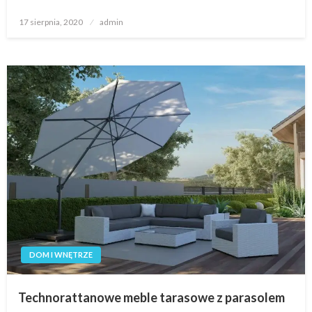
Opublikowane
17 sierpnia, 2020
admin
w
DOM I WNĘTRZE
Technorattanowe meble tarasowe z parasolem