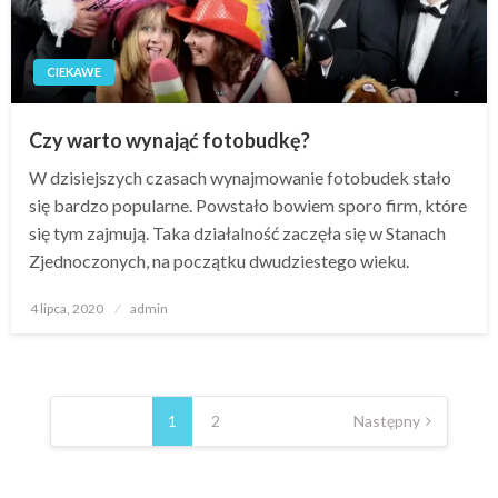
CIEKAWE
Czy warto wynająć fotobudkę?
W dzisiejszych czasach wynajmowanie fotobudek stało
się bardzo popularne. Powstało bowiem sporo firm, które
się tym zajmują. Taka działalność zaczęła się w Stanach
Zjednoczonych, na początku dwudziestego wieku.
Opublikowane
4 lipca, 2020
admin
w
Nawigacja
po
1
2
Następny
wpisach