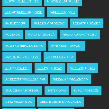
NOWOCZESNE CZUJNIKI
NOWOCZESNE ROLETY
OLEJARNIA INTERNETOWA
PANELE DO DOMU
PANELE Z DĘBU
PARASOL OGRODOWY
PODATEK Z NIEMIEC
POLISA OC
PRACA ZA GRANICĄ
PRALKA AUTOMATYCZNA
ROLETY WYBRAĆ DO DOMU
RYNEK KRYPTOWALUT
SAMOCHÓD ZASTĘPCZY
SKLEP DLA JEŹDZCA
SKLEP JEŹDZIECKI
SKLEP SPORTOWY
SKLEP Z PRALKAMI
SKLEP Z ZDROWYMI OLEJAMI
SKRZYNIA BIEGÓW IVECO
STŁUCZKA NA PARKINGU
SYSTEM WMS
TURCJA PODRÓŻE
UBEZPIECZENIE OC
UBEZPIECZENIE SAMOCHODU