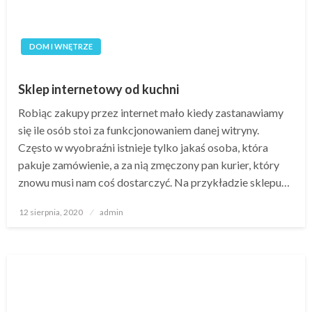
DOM I WNĘTRZE
Sklep internetowy od kuchni
Robiąc zakupy przez internet mało kiedy zastanawiamy
się ile osób stoi za funkcjonowaniem danej witryny.
Często w wyobraźni istnieje tylko jakaś osoba, która
pakuje zamówienie, a za nią zmęczony pan kurier, który
znowu musi nam coś dostarczyć. Na przykładzie sklepu…
Opublikowane
12 sierpnia, 2020
admin
w