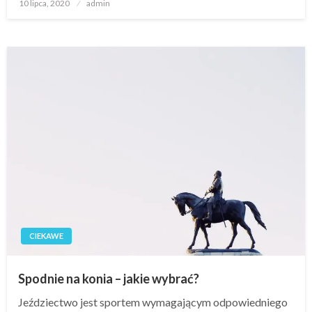
Opublikowane
10 lipca, 2020
admin
w
CIEKAWE
Spodnie na konia – jakie wybrać?
Jeździectwo jest sportem wymagającym odpowiedniego