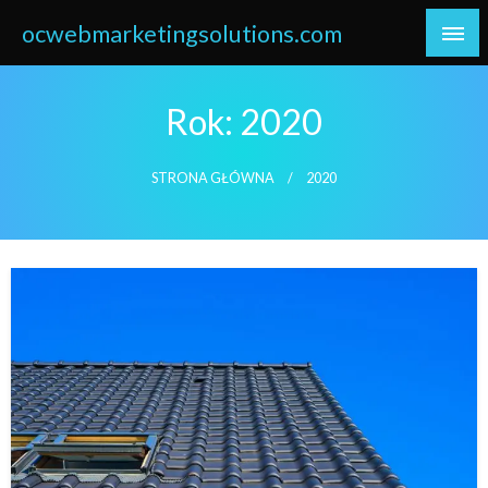
Skip
ocwebmarketingsolutions.com
to
content
Rok:
2020
STRONA GŁÓWNA
2020