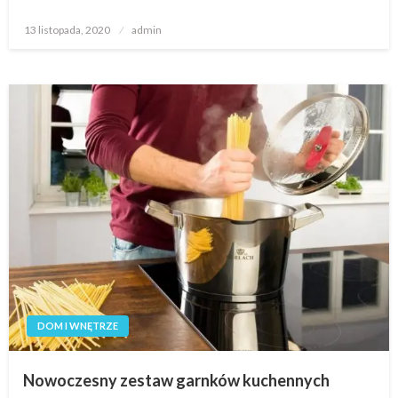
Opublikowane
13 listopada, 2020
admin
w
DOM I WNĘTRZE
Nowoczesny zestaw garnków kuchennych