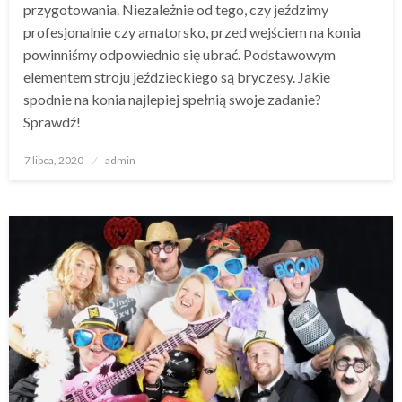
przygotowania. Niezależnie od tego, czy jeździmy
profesjonalnie czy amatorsko, przed wejściem na konia
powinniśmy odpowiednio się ubrać. Podstawowym
elementem stroju jeździeckiego są bryczesy. Jakie
spodnie na konia najlepiej spełnią swoje zadanie?
Sprawdź!
Opublikowane
7 lipca, 2020
admin
w