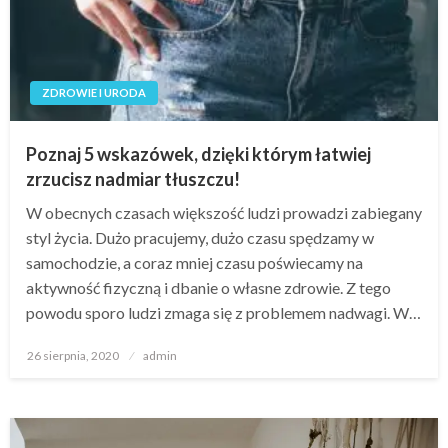
ZDROWIE I URODA
Poznaj 5 wskazówek, dzięki którym łatwiej
zrzucisz nadmiar tłuszczu!
W obecnych czasach większość ludzi prowadzi zabiegany
styl życia. Dużo pracujemy, dużo czasu spędzamy w
samochodzie, a coraz mniej czasu poświecamy na
aktywność fizyczną i dbanie o własne zdrowie. Z tego
powodu sporo ludzi zmaga się z problemem nadwagi. W…
Opublikowane
26 sierpnia, 2020
admin
w