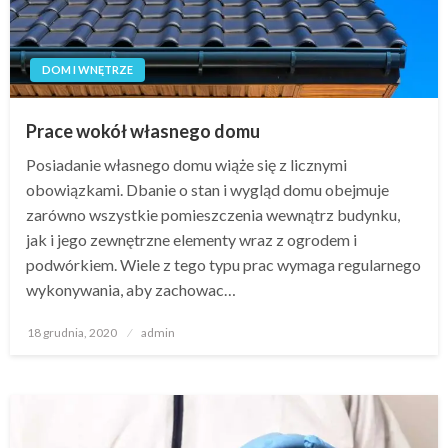
DOM I WNĘTRZE
Prace wokół własnego domu
Posiadanie własnego domu wiąże się z licznymi
obowiązkami. Dbanie o stan i wygląd domu obejmuje
zarówno wszystkie pomieszczenia wewnątrz budynku,
jak i jego zewnętrzne elementy wraz z ogrodem i
podwórkiem. Wiele z tego typu prac wymaga regularnego
wykonywania, aby zachowac…
Opublikowane
18 grudnia, 2020
admin
w