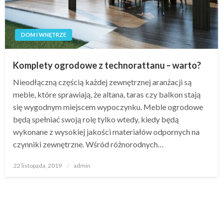
DOM I WNĘTRZE
Komplety ogrodowe z technorattanu – warto?
Nieodłączną częścią każdej zewnętrznej aranżacji są
meble, które sprawiają, że altana, taras czy balkon stają
się wygodnym miejscem wypoczynku. Meble ogrodowe
będą spełniać swoją rolę tylko wtedy, kiedy będą
wykonane z wysokiej jakości materiałów odpornych na
czynniki zewnętrzne. Wśród różnorodnych…
Opublikowane
22 listopada, 2019
admin
w