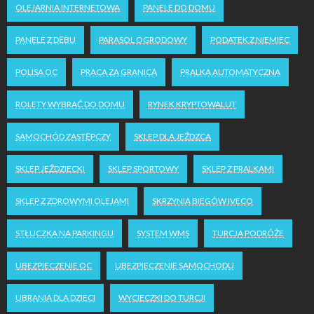
OLEJARNIA INTERNETOWA
PANELE DO DOMU
PANELE Z DĘBU
PARASOL OGRODOWY
PODATEK Z NIEMIEC
POLISA OC
PRACA ZA GRANICĄ
PRALKA AUTOMATYCZNA
ROLETY WYBRAĆ DO DOMU
RYNEK KRYPTOWALUT
SAMOCHÓD ZASTĘPCZY
SKLEP DLA JEŹDZCA
SKLEP JEŹDZIECKI
SKLEP SPORTOWY
SKLEP Z PRALKAMI
SKLEP Z ZDROWYMI OLEJAMI
SKRZYNIA BIEGÓW IVECO
STŁUCZKA NA PARKINGU
SYSTEM WMS
TURCJA PODRÓŻE
UBEZPIECZENIE OC
UBEZPIECZENIE SAMOCHODU
UBRANIA DLA DZIECI
WYCIECZKI DO TURCJI