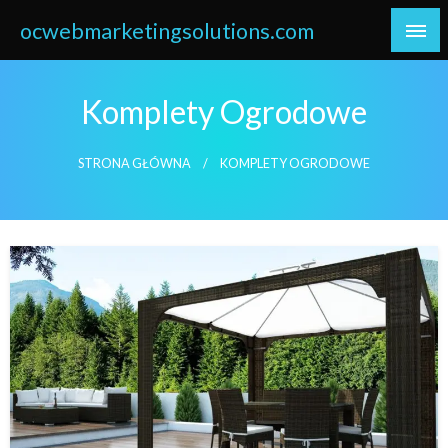
Skip
ocwebmarketingsolutions.com
to
content
Komplety Ogrodowe
STRONA GŁÓWNA
KOMPLETY OGRODOWE