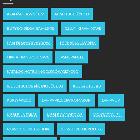
ARANŻACJA WNĘTRZ
ATRAKCJE GIŻYCKO
BUTY DO BIEGANIA MĘSKIE
CZUJNIKI RAMKOWE
DEALER SAMOCHODOW
DEPILACJA LASEREM
FIRMA TRANSPORTOWA
JASNE PANELE
KATALOG HOTELI I NOCLEGÓW GIŻYCKO
KOLEKCJE UBRAŃ DZIECIĘCYCH
KURS AUTOCAD
KURSY WIDEO
LAMPA PRZECIW KOMAROM
LAMPA UV
MEBLE NA TARAS
MEBLE OGRODOWE
MONTAŻ PANELI
NOWOCZESNE CZUJNIKI
NOWOCZESNE ROLETY