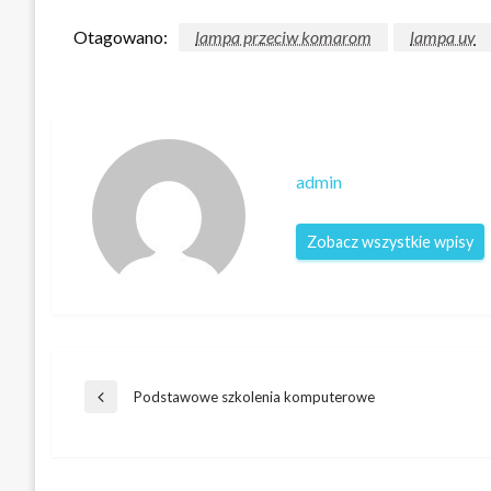
Otagowano:
lampa przeciw komarom
lampa uv
admin
Zobacz wszystkie wpisy
Nawigacja
Podstawowe szkolenia komputerowe
Poprzedni
wpis
wpisu