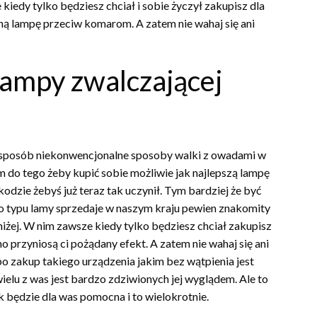
iedy tylko będziesz chciał i sobie życzył zakupisz dla
sną lampę przeciw komarom. A zatem nie wahaj się ani
lampy zwalczającej
ój sposób niekonwencjonalne sposoby walki z owadami w
m do tego żeby kupić sobie możliwie jak najlepszą lampę
kodzie żebyś już teraz tak uczynił. Tym bardziej że być
go typu lamy sprzedaje w naszym kraju pewien znakomity
niżej. W nim zawsze kiedy tylko będziesz chciał zakupisz
 przyniosą ci pożądany efekt. A zatem nie wahaj się ani
my po zakup takiego urządzenia jakim bez wątpienia jest
wielu z was jest bardzo zdziwionych jej wyglądem. Ale to
ak będzie dla was pomocna i to wielokrotnie.