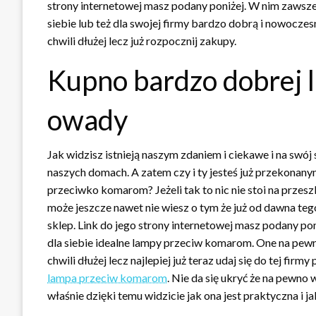
strony internetowej masz podany poniżej. W nim zawsze k
siebie lub też dla swojej firmy bardzo dobrą i nowocze
chwili dłużej lecz już rozpocznij zakupy.
Kupno bardzo dobrej 
owady
Jak widzisz istnieją naszym zdaniem i ciekawe i na sw
naszych domach. A zatem czy i ty jesteś już przekonany
przeciwko komarom? Jeżeli tak to nic nie stoi na przesz
może jeszcze nawet nie wiesz o tym że już od dawna te
sklep. Link do jego strony internetowej masz podany po
dla siebie idealne lampy przeciw komarom. One na pewno
chwili dłużej lecz najlepiej już teraz udaj się do tej fir
lampa przeciw komarom
. Nie da się ukryć że na pewno 
właśnie dzięki temu widzicie jak ona jest praktyczna i j