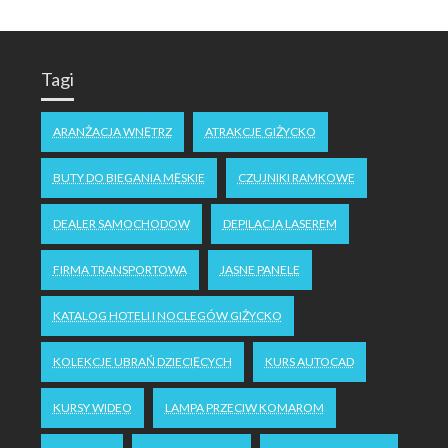
Tagi
ARANŻACJA WNĘTRZ
ATRAKCJE GIŻYCKO
BUTY DO BIEGANIA MĘSKIE
CZUJNIKI RAMKOWE
DEALER SAMOCHODOW
DEPILACJA LASEREM
FIRMA TRANSPORTOWA
JASNE PANELE
KATALOG HOTELI I NOCLEGÓW GIŻYCKO
KOLEKCJE UBRAŃ DZIECIĘCYCH
KURS AUTOCAD
KURSY WIDEO
LAMPA PRZECIW KOMAROM