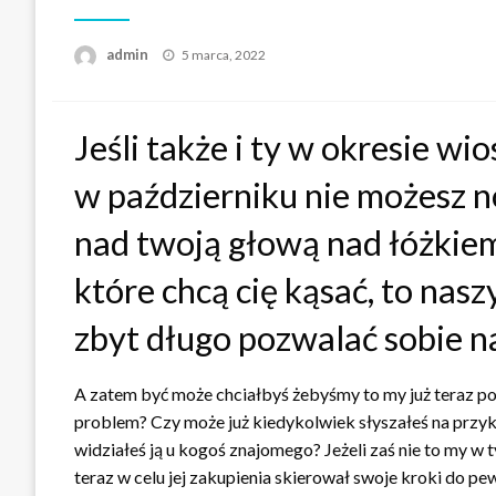
Opublikowane
admin
5 marca, 2022
w
Jeśli także i ty w okresie w
w październiku nie możesz n
nad twoją głową nad łóżkie
które chcą cię kąsać, to na
zbyt długo pozwalać sobie na
A zatem być może chciałbyś żebyśmy to my już teraz po
problem? Czy może już kiedykolwiek słyszałeś na przy
widziałeś ją u kogoś znajomego? Jeżeli zaś nie to my w 
teraz w celu jej zakupienia skierował swoje kroki do 