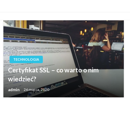
TECHNOLOGIA
Certyfikat SSL – co warto o nim
wiedzieć?
admin
26 marca, 2020