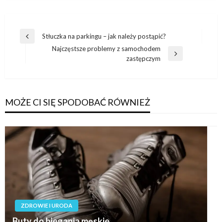
Nawigacja
Stłuczka na parkingu – jak należy postąpić?
Poprzedni
wpisu
Najczęstsze problemy z samochodem
wpis
Następny
zastępczym
wpis
MOŻE CI SIĘ SPODOBAĆ RÓWNIEŻ
ZDROWIE I URODA
Buty do biegania męskie