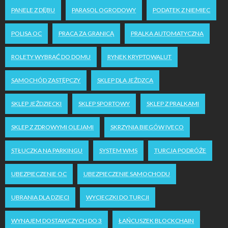
PANELE Z DĘBU
PARASOL OGRODOWY
PODATEK Z NIEMIEC
POLISA OC
PRACA ZA GRANICĄ
PRALKA AUTOMATYCZNA
ROLETY WYBRAĆ DO DOMU
RYNEK KRYPTOWALUT
SAMOCHÓD ZASTĘPCZY
SKLEP DLA JEŹDZCA
SKLEP JEŹDZIECKI
SKLEP SPORTOWY
SKLEP Z PRALKAMI
SKLEP Z ZDROWYMI OLEJAMI
SKRZYNIA BIEGÓW IVECO
STŁUCZKA NA PARKINGU
SYSTEM WMS
TURCJA PODRÓŻE
UBEZPIECZENIE OC
UBEZPIECZENIE SAMOCHODU
UBRANIA DLA DZIECI
WYCIECZKI DO TURCJI
WYNAJEM DOSTAWCZYCH DO 3
ŁAŃCUSZEK BLOCKCHAIN