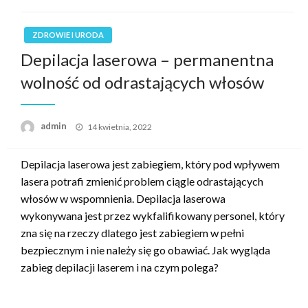
ZDROWIE I URODA
Depilacja laserowa – permanentna
wolność od odrastających włosów
Opublikowane
admin
14 kwietnia, 2022
w
Depilacja laserowa jest zabiegiem, który pod wpływem
lasera potrafi zmienić problem ciągle odrastających
włosów w wspomnienia. Depilacja laserowa
wykonywana jest przez wykfalifikowany personel, który
zna się na rzeczy dlatego jest zabiegiem w pełni
bezpiecznym i nie należy się go obawiać. Jak wygląda
zabieg depilacji laserem i na czym polega?