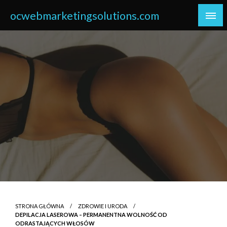
Skip
ocwebmarketingsolutions.com
to
content
STRONA GŁÓWNA
ZDROWIE I URODA
DEPILACJA LASEROWA – PERMANENTNA WOLNOŚĆ OD
ODRASTAJĄCYCH WŁOSÓW