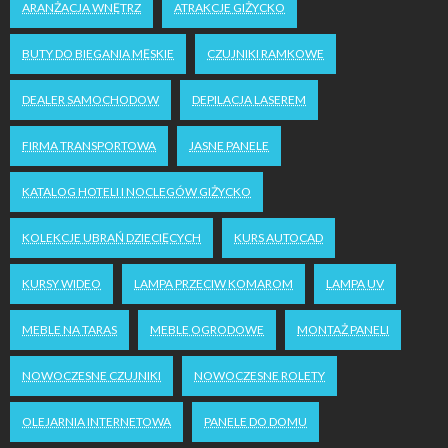
ARANŻACJA WNĘTRZ
ATRAKCJE GIŻYCKO
BUTY DO BIEGANIA MĘSKIE
CZUJNIKI RAMKOWE
DEALER SAMOCHODOW
DEPILACJA LASEREM
FIRMA TRANSPORTOWA
JASNE PANELE
KATALOG HOTELI I NOCLEGÓW GIŻYCKO
KOLEKCJE UBRAŃ DZIECIĘCYCH
KURS AUTOCAD
KURSY WIDEO
LAMPA PRZECIW KOMAROM
LAMPA UV
MEBLE NA TARAS
MEBLE OGRODOWE
MONTAŻ PANELI
NOWOCZESNE CZUJNIKI
NOWOCZESNE ROLETY
OLEJARNIA INTERNETOWA
PANELE DO DOMU