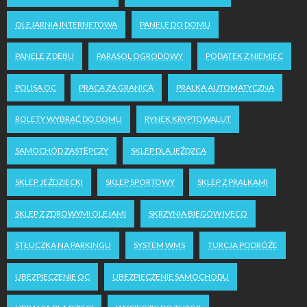
OLEJARNIA INTERNETOWA
PANELE DO DOMU
PANELE Z DĘBU
PARASOL OGRODOWY
PODATEK Z NIEMIEC
POLISA OC
PRACA ZA GRANICĄ
PRALKA AUTOMATYCZNA
ROLETY WYBRAĆ DO DOMU
RYNEK KRYPTOWALUT
SAMOCHÓD ZASTĘPCZY
SKLEP DLA JEŹDZCA
SKLEP JEŹDZIECKI
SKLEP SPORTOWY
SKLEP Z PRALKAMI
SKLEP Z ZDROWYMI OLEJAMI
SKRZYNIA BIEGÓW IVECO
STŁUCZKA NA PARKINGU
SYSTEM WMS
TURCJA PODRÓŻE
UBEZPIECZENIE OC
UBEZPIECZENIE SAMOCHODU