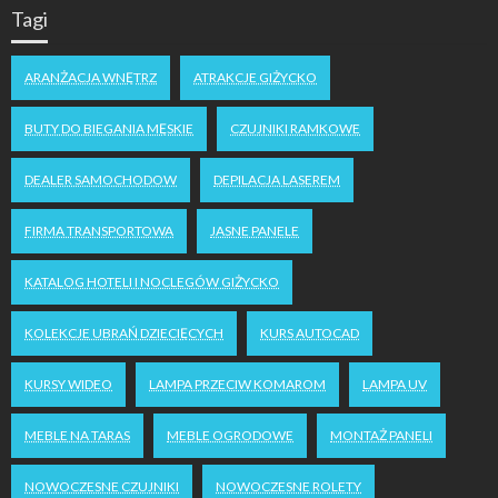
Tagi
ARANŻACJA WNĘTRZ
ATRAKCJE GIŻYCKO
BUTY DO BIEGANIA MĘSKIE
CZUJNIKI RAMKOWE
DEALER SAMOCHODOW
DEPILACJA LASEREM
FIRMA TRANSPORTOWA
JASNE PANELE
KATALOG HOTELI I NOCLEGÓW GIŻYCKO
KOLEKCJE UBRAŃ DZIECIĘCYCH
KURS AUTOCAD
KURSY WIDEO
LAMPA PRZECIW KOMAROM
LAMPA UV
MEBLE NA TARAS
MEBLE OGRODOWE
MONTAŻ PANELI
NOWOCZESNE CZUJNIKI
NOWOCZESNE ROLETY