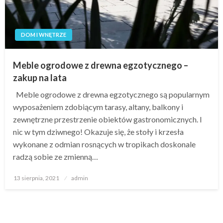
DOM I WNĘTRZE
Meble ogrodowe z drewna egzotycznego –
zakup na lata
Meble ogrodowe z drewna egzotycznego są popularnym
wyposażeniem zdobiącym tarasy, altany, balkony i
zewnętrzne przestrzenie obiektów gastronomicznych. I
nic w tym dziwnego! Okazuje się, że stoły i krzesła
wykonane z odmian rosnących w tropikach doskonale
radzą sobie ze zmienną…
Opublikowane
13 sierpnia, 2021
admin
w