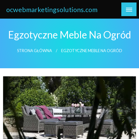
Skip
ocwebmarketingsolutions.com
to
content
Egzotyczne Meble Na Ogród
STRONA GŁÓWNA
EGZOTYCZNE MEBLE NA OGRÓD