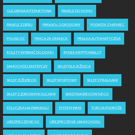
OLEJARNIA INTERNETOWA
PANELE DO DOMU
PANELE Z DĘBU
PARASOL OGRODOWY
PODATEK Z NIEMIEC
POLISA OC
PRACA ZA GRANICĄ
PRALKA AUTOMATYCZNA
ROLETY WYBRAĆ DO DOMU
RYNEK KRYPTOWALUT
SAMOCHÓD ZASTĘPCZY
SKLEP DLA JEŹDZCA
SKLEP JEŹDZIECKI
SKLEP SPORTOWY
SKLEP Z PRALKAMI
SKLEP Z ZDROWYMI OLEJAMI
SKRZYNIA BIEGÓW IVECO
STŁUCZKA NA PARKINGU
SYSTEM WMS
TURCJA PODRÓŻE
UBEZPIECZENIE OC
UBEZPIECZENIE SAMOCHODU