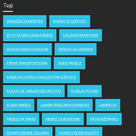
Tagi
ARANŻACJA WNĘTRZ
ATRAKCJE GIŻYCKO
BUTY DO BIEGANIA MĘSKIE
CZUJNIKI RAMKOWE
DEALER SAMOCHODOW
DEPILACJA LASEREM
FIRMA TRANSPORTOWA
JASNE PANELE
KATALOG HOTELI I NOCLEGÓW GIŻYCKO
KOLEKCJE UBRAŃ DZIECIĘCYCH
KURS AUTOCAD
KURSY WIDEO
LAMPA PRZECIW KOMAROM
LAMPA UV
MEBLE NA TARAS
MEBLE OGRODOWE
MONTAŻ PANELI
NOWOCZESNE CZUJNIKI
NOWOCZESNE ROLETY