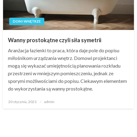
DOM I WNĘTRZE
Wanny prostokątne czyli siła symetrii
Aranżacja łazienki to praca, która daje pole do popisu
miłośnikom urządzania wnętrz. Domowi projektanci
mogą się wykazać umiejętnością planowania rozkładu
przestrzeni w mniejszym pomieszczeniu, jednak ze
sporymi możliwościami do popisu. Ciekawym elementem
do wykorzystania są wanny prostokątne.
Opublikowane
20 stycznia, 2021
admin
w