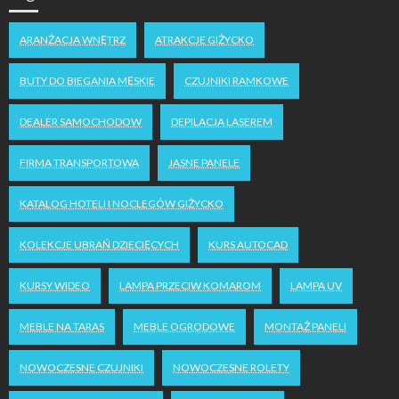
ARANŻACJA WNĘTRZ
ATRAKCJE GIŻYCKO
BUTY DO BIEGANIA MĘSKIE
CZUJNIKI RAMKOWE
DEALER SAMOCHODOW
DEPILACJA LASEREM
FIRMA TRANSPORTOWA
JASNE PANELE
KATALOG HOTELI I NOCLEGÓW GIŻYCKO
KOLEKCJE UBRAŃ DZIECIĘCYCH
KURS AUTOCAD
KURSY WIDEO
LAMPA PRZECIW KOMAROM
LAMPA UV
MEBLE NA TARAS
MEBLE OGRODOWE
MONTAŻ PANELI
NOWOCZESNE CZUJNIKI
NOWOCZESNE ROLETY