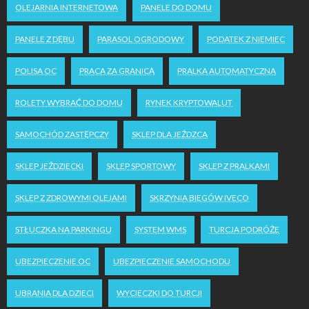
OLEJARNIA INTERNETOWA
PANELE DO DOMU
PANELE Z DĘBU
PARASOL OGRODOWY
PODATEK Z NIEMIEC
POLISA OC
PRACA ZA GRANICĄ
PRALKA AUTOMATYCZNA
ROLETY WYBRAĆ DO DOMU
RYNEK KRYPTOWALUT
SAMOCHÓD ZASTĘPCZY
SKLEP DLA JEŹDZCA
SKLEP JEŹDZIECKI
SKLEP SPORTOWY
SKLEP Z PRALKAMI
SKLEP Z ZDROWYMI OLEJAMI
SKRZYNIA BIEGÓW IVECO
STŁUCZKA NA PARKINGU
SYSTEM WMS
TURCJA PODRÓŻE
UBEZPIECZENIE OC
UBEZPIECZENIE SAMOCHODU
UBRANIA DLA DZIECI
WYCIECZKI DO TURCJI