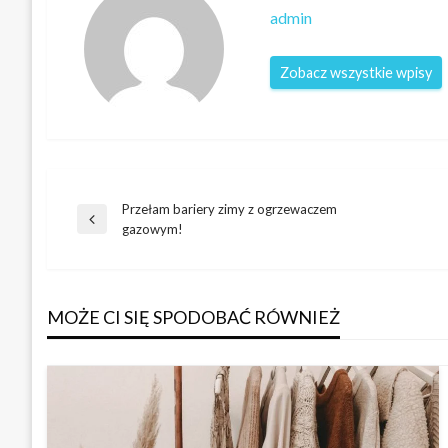
admin
Zobacz wszystkie wpisy
Przełam bariery zimy z ogrzewaczem
Nawigacja
Poprzedni
gazowym!
wpis
wpisu
MOŻE CI SIĘ SPODOBAĆ RÓWNIEŻ