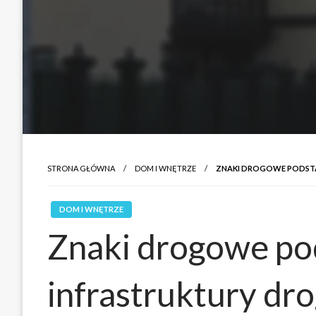
STRONA GŁÓWNA
DOM I WNĘTRZE
ZNAKI DROGOWE PODSTA
DOM I WNĘTRZE
Znaki drogowe pod
infrastruktury dr