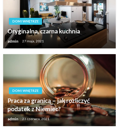
DOM I WNĘTRZE
Oryginalna, czarna kuchnia
admin
27 maja, 2021
DOM I WNĘTRZE
Praca za granicą – jak rozliczyć
podatek z Niemiec?
admin
23 czerwca, 2021