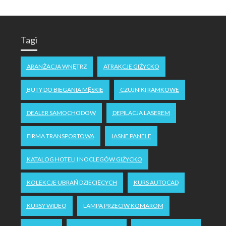
Tagi
ARANŻACJA WNĘTRZ
ATRAKCJE GIŻYCKO
BUTY DO BIEGANIA MĘSKIE
CZUJNIKI RAMKOWE
DEALER SAMOCHODOW
DEPILACJA LASEREM
FIRMA TRANSPORTOWA
JASNE PANELE
KATALOG HOTELI I NOCLEGÓW GIŻYCKO
KOLEKCJE UBRAŃ DZIECIĘCYCH
KURS AUTOCAD
KURSY WIDEO
LAMPA PRZECIW KOMAROM