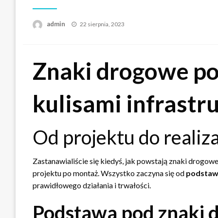
Opublikowane
admin
22 sierpnia, 2023
w
Znaki drogowe po
kulisami infrastr
Od projektu do realiz
Zastanawialiście się kiedyś, jak powstają znaki drogow
projektu po montaż. Wszystko zaczyna się od
podstaw
prawidłowego działania i trwałości.
Podstawa pod znaki 