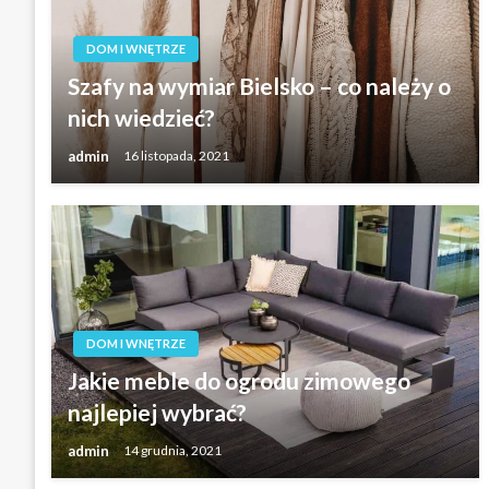
DOM I WNĘTRZE
Szafy na wymiar Bielsko – co należy o
nich wiedzieć?
admin
16 listopada, 2021
DOM I WNĘTRZE
Jakie meble do ogrodu zimowego
najlepiej wybrać?
admin
14 grudnia, 2021