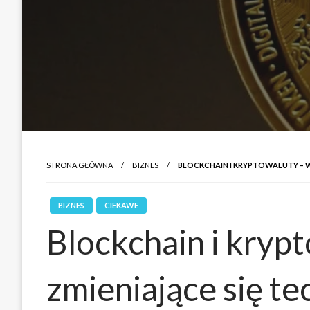
STRONA GŁÓWNA
BIZNES
BLOCKCHAIN I KRYPTOWALUTY – W
BIZNES
CIEKAWE
Blockchain i kryp
zmieniające się te