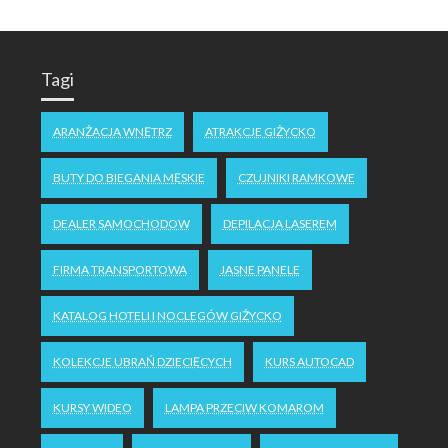
Tagi
ARANŻACJA WNĘTRZ
ATRAKCJE GIŻYCKO
BUTY DO BIEGANIA MĘSKIE
CZUJNIKI RAMKOWE
DEALER SAMOCHODOW
DEPILACJA LASEREM
FIRMA TRANSPORTOWA
JASNE PANELE
KATALOG HOTELI I NOCLEGÓW GIŻYCKO
KOLEKCJE UBRAŃ DZIECIĘCYCH
KURS AUTOCAD
KURSY WIDEO
LAMPA PRZECIW KOMAROM