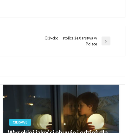
Giżycko – stolica żeglarstwa w
Następny
Polsce
wpis
CIEKAWE
Wysokiej jakości obuwie i odzież dla