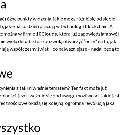
ia
 różne punkty widzenia, jakie mogą różnić się od siebie –
, jakie na co dzień pracują w technologii blockchain. A
źć można w firmie
10Clouds,
która już zapowiedziała swój
ie wielu debat, które pozwolą otworzyć “oczy” na to, jak
iają współczesny świat. I co najważniejsze – nadal będą to
owe
zynienia z takim właśnie tematem? Ten fakt może już
ólności, jeżeli weźmie się pod uwagę możliwości, jakie jest
łecznościowe okażą się kolejną, ogromna rewolucją jaka
wszystko