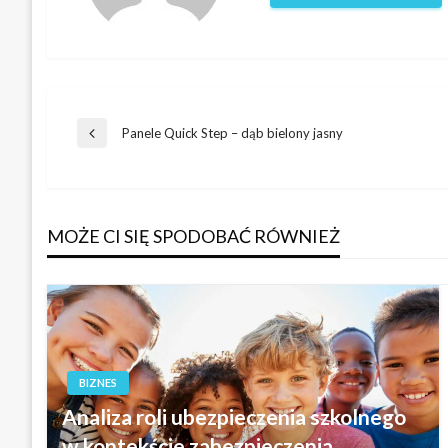
Nawigacja
Panele Quick Step – dąb bielony jasny
Poprzedni
wpis
wpisu
MOŻE CI SIĘ SPODOBAĆ RÓWNIEŻ
BIZNES
Analiza roli ubezpieczenia szkolnego
w kontekście zabezpieczenia