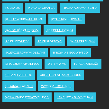
POLISA OC
PRACA ZA GRANICĄ
PRALKA AUTOMATYCZNA
ROLETY WYBRAĆ DO DOMU
RYNEK KRYPTOWALUT
SAMOCHÓD ZASTĘPCZY
SKLEP DLA JEŹDZCA
SKLEP JEŹDZIECKI
SKLEP SPORTOWY
SKLEP Z PRALKAMI
SKLEP Z ZDROWYMI OLEJAMI
SKRZYNIA BIEGÓW IVECO
STŁUCZKA NA PARKINGU
SYSTEM WMS
TURCJA PODRÓŻE
UBEZPIECZENIE OC
UBEZPIECZENIE SAMOCHODU
UBRANIA DLA DZIECI
WYCIECZKI DO TURCJI
WYNAJEM DOSTAWCZYCH DO 3
ŁAŃCUSZEK BLOCKCHAIN