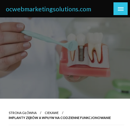
Skip
ocwebmarketingsolutions.com
to
content
STRONA GŁÓWNA
CIEKAWE
IMPLANTY ZĘBÓW A WPŁYW NA CODZIENNE FUNKCJONOWANIE