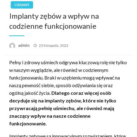
CIEKAWE
Implanty zębów a wpływ na
codzienne funkcjonowanie
Opublikowane
admin
23 listopada, 2022
w
Pełny i zdrowy uśmiech odgrywa kluczową rolę nie tylko
w naszym wyglądzie, ale również w codziennym
funkcjonowaniu. Braki w uzębieniu mogą wpływać na
naszą pewność siebie, sposób odżywiania się oraz
ogólną jakość życia.
Dlatego coraz więcej osób
decyduje się na implanty zębów, które nie tylko
przywracają pełnię uśmiechu, ale również mają
znaczący wpływ na nasze codzienne
funkcjonowanie.
Implanty zębowe są innowacyjnym rozwiązaniem, które