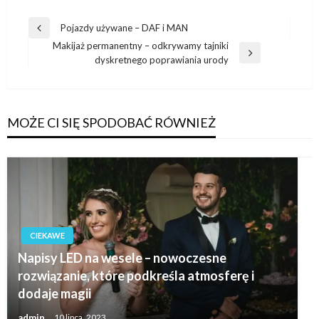
Nawigacja
Pojazdy używane – DAF i MAN
Poprzedni
wpisu
Makijaż permanentny – odkrywamy tajniki
wpis
Następny
dyskretnego poprawiania urody
wpis
MOŻE CI SIĘ SPODOBAĆ RÓWNIEŻ
CIEKAWE
Napisy LED na wesele – nowoczesne
rozwiązanie, które podkreśla atmosferę i
dodaje magii
admin
10 lipca, 2023