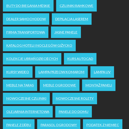
BUTY DO BIEGANIA MĘSKIE
CZUJNIKI RAMKOWE
DEALER SAMOCHODOW
DEPILACJA LASEREM
FIRMA TRANSPORTOWA
JASNE PANELE
KATALOG HOTELI I NOCLEGÓW GIŻYCKO
KOLEKCJE UBRAŃ DZIECIĘCYCH
KURS AUTOCAD
KURSY WIDEO
LAMPA PRZECIW KOMAROM
LAMPA UV
MEBLE NA TARAS
MEBLE OGRODOWE
MONTAŻ PANELI
NOWOCZESNE CZUJNIKI
NOWOCZESNE ROLETY
OLEJARNIA INTERNETOWA
PANELE DO DOMU
PANELE Z DĘBU
PARASOL OGRODOWY
PODATEK Z NIEMIEC