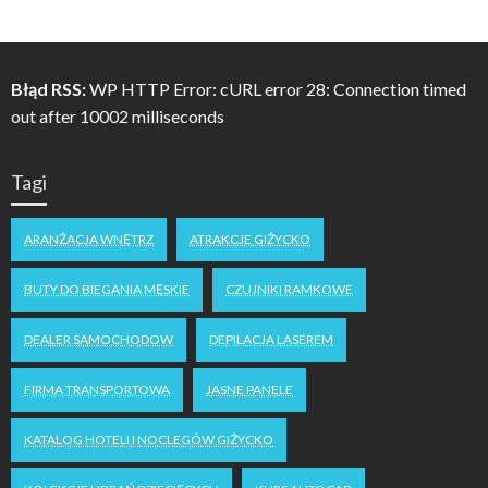
Błąd RSS:
WP HTTP Error: cURL error 28: Connection timed
out after 10002 milliseconds
Tagi
ARANŻACJA WNĘTRZ
ATRAKCJE GIŻYCKO
BUTY DO BIEGANIA MĘSKIE
CZUJNIKI RAMKOWE
DEALER SAMOCHODOW
DEPILACJA LASEREM
FIRMA TRANSPORTOWA
JASNE PANELE
KATALOG HOTELI I NOCLEGÓW GIŻYCKO