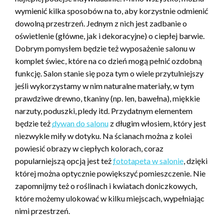
wymienić kilka sposobów na to, aby korzystnie odmienić
dowolną przestrzeń. Jednym z nich jest zadbanie o
oświetlenie (główne, jak i dekoracyjne) o ciepłej barwie.
Dobrym pomysłem będzie też wyposażenie salonu w
komplet świec, które na co dzień mogą pełnić ozdobną
funkcję. Salon stanie się poza tym o wiele przytulniejszy
jeśli wykorzystamy w nim naturalne materiały, w tym
prawdziwe drewno, tkaniny (np. len, bawełna), miękkie
narzuty, poduszki, pledy itd. Przydatnym elementem
będzie też
dywan do salonu
z długim włosiem, który jest
niezwykle miły w dotyku. Na ścianach można z kolei
powiesić obrazy w ciepłych kolorach, coraz
popularniejszą opcją jest też
fototapeta w salonie
, dzięki
której można optycznie powiększyć pomieszczenie. Nie
zapomnijmy też o roślinach i kwiatach doniczkowych,
które możemy ulokować w kilku miejscach, wypełniając
nimi przestrzeń.