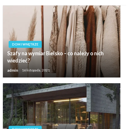
DOM I WNĘTRZE
Szafy na wymiar Bielsko – co należy o nich
wiedzieć?
admin
16 listopada, 2021