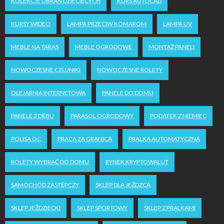
KOLEKCJE UBRAŃ DZIECIĘCYCH
KURS AUTOCAD
KURSY WIDEO
LAMPA PRZECIW KOMAROM
LAMPA UV
MEBLE NA TARAS
MEBLE OGRODOWE
MONTAŻ PANELI
NOWOCZESNE CZUJNIKI
NOWOCZESNE ROLETY
OLEJARNIA INTERNETOWA
PANELE DO DOMU
PANELE Z DĘBU
PARASOL OGRODOWY
PODATEK Z NIEMIEC
POLISA OC
PRACA ZA GRANICĄ
PRALKA AUTOMATYCZNA
ROLETY WYBRAĆ DO DOMU
RYNEK KRYPTOWALUT
SAMOCHÓD ZASTĘPCZY
SKLEP DLA JEŹDZCA
SKLEP JEŹDZIECKI
SKLEP SPORTOWY
SKLEP Z PRALKAMI