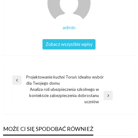
admin
Zobacz wszystkie wpisy
Nawigacja
Projektowanie kuchni Toruń: idealny wybór
Poprzedni
dla Twojego domu
wpisu
wpis
Analiza roli ubezpieczenia szkolnego w
kontekście zabezpieczenia dobrostanu
Następny
uczniów
wpis
MOŻE CI SIĘ SPODOBAĆ RÓWNIEŻ