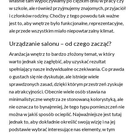
właśnie tam wypoczywamy po ciężkim dniu w pracy czy
w szkole, ale również przyjmujemy znajomych, przyjaciół
i członków rodziny. Choćby z tego powodu tak ważne
jest to, aby wnętrze było funkcjonalne, reprezentacyjne,
ale przede wszystkim miało niepowtarzalny klimat.
Urządzanie salonu – od czego zacząć?
Aranżacja wnętrz to bardzo złożony temat, w który
warto jednak się zagłębić, aby uzyskać rezultat
spełniający nasze indywidualne oczekiwania. Co prawda
o gustach się nie dyskutuje, ale istnieje wiele
sprawdzonych zasad, dzięki którym przestrzeń zyskuje
na atrakcyjności. Obecnie wiele osób stawia na
minimalistyczne wnętrza ze stonowaną kolorystyką, ale
nie oznacza to bynajmniej, że tego typu pomieszczeń nie
można w jakiś sposób ocieplić. Najważniejsze jest tutaj
jednak to, aby dokładnie określić swoją wizję i na jej
podstawie wybrać interesujące nas elementy, w tym