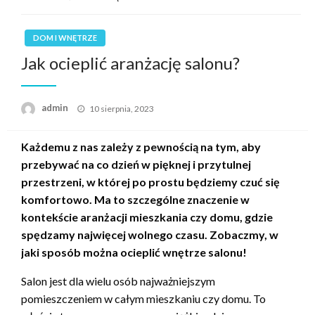
DOM I WNĘTRZE
Jak ocieplić aranżację salonu?
Opublikowane
admin
10 sierpnia, 2023
w
Każdemu z nas zależy z pewnością na tym, aby
przebywać na co dzień w pięknej i przytulnej
przestrzeni, w której po prostu będziemy czuć się
komfortowo. Ma to szczególne znaczenie w
kontekście aranżacji mieszkania czy domu, gdzie
spędzamy najwięcej wolnego czasu. Zobaczmy, w
jaki sposób można ocieplić wnętrze salonu!
Salon jest dla wielu osób najważniejszym
pomieszczeniem w całym mieszkaniu czy domu. To